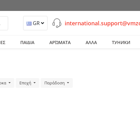
international.support@vm
ναζήτηση
GR
ΕΣ
ΠΑΙΔΙΑ
ΑΡΏΜΑΤΑ
ΑΛΛΑ
ТУНИКИ
ρκα
Εποχή
Παράδοση