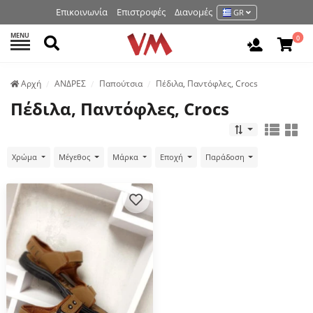
Επικοινωνία
Επιστροφές
Διανομές
GR
MENU
Αναζήτηση
0
Είσοδος 
Аρχή
ΑΝΔΡΕΣ
Παπούτσια
Πέδιλα, Παντόφλες, Crocs
Πέδιλα, Παντόφλες, Crocs
Χρώμα
Μέγεθος
Μάρκα
Εποχή
Παράδοση