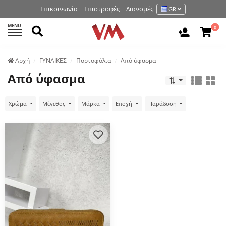
Επικοινωνία
Επιστροφές
Διανομές
GR
MENU
Αναζήτηση
0
Είσοδος 
Аρχή
ΓΥΝΑΙΚΕΣ
Πορτοφόλια
Από ύφασμα
Από ύφασμα
Χρώμα
Μέγεθος
Μάρκα
Εποχή
Παράδοση