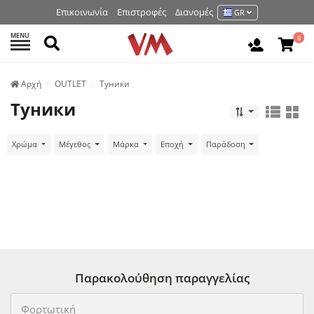
Επικοινωνία
Επιστροφές
Διανομές
GR
MENU
Αναζήτηση
0
Είσοδος 
Аρχή
OUTLET
Туники
Туники
Χρώμα
Μέγεθος
Μάρκα
Εποχή
Παράδοση
Παρακολούθηση παραγγελίας