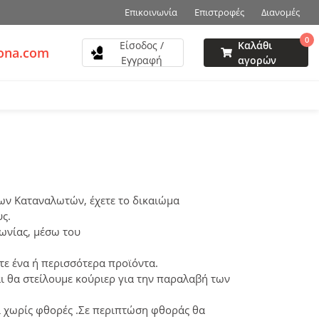
Επικοινωνία
Επιστροφές
Διανομές
0
Είσοδος /
Καλάθι
zona.com
Εγγραφή
αγορών
ων Καταναλωτών, έχετε το δικαιώμα
ς.
ωνίας, μέσω του
ετε ένα ή περισσότερα προϊόντα.
ι θα στείλουμε κούριερ για την παραλαβή των
ι χωρίς φθορές .Σε περιπτώση φθοράς θα