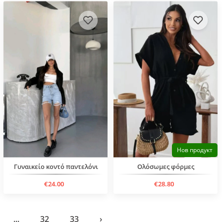
Нов продукт
Γυναικείο κοντό παντελόνι
Ολόσωμες φόρμες
€24.00
€28.80
...
32
33
›