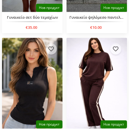
Нов продукт
Нов продукт
Γυναικείο σετ δύο τεμαχίων
Γυναικείο ψηλόμεσο παντελόνι
€35.00
€10.00
Нов продукт
Нов продукт