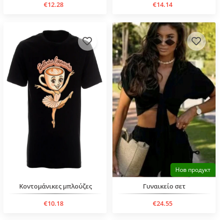
€12.28
€14.14
Нов продукт
Κοντομάνικες μπλούζες
Γυναικείο σετ
€10.18
€24.55