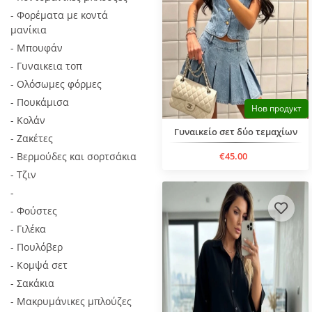
- Φορέματα με κοντά
μανίκια
- Μπουφάν
- Γυναικεια τοπ
- Ολόσωμες φόρμες
- Πουκάμισα
Нов продукт
- Κολάν
Γυναικείο σετ δύο τεμαχίων
- Ζακέτες
- Βερμούδες και σορτσάκια
€45.00
- Тζιν
-
- Φούστες
- Γιλέκα
- Πουλόβερ
- Κομψά σετ
- Σακάκια
- Μακρυμάνικες μπλούζες