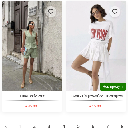
Нов продукт
Γυναικείο σετ
Γυναικεία μπλούζα με στάμπα
€35.00
€15.00
‹
1
2
3
4
5
6
7
8