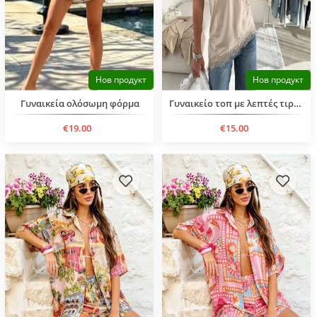
Нов продукт
Нов продукт
Γυναικεία ολόσωμη φόρμα
Γυναικείο τοπ με λεπτές τιράντες
€19.00
€15.00