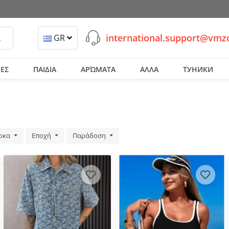
international.support@vm
ναζήτηση
GR
ΕΣ
ΠΑΙΔΙΑ
ΑΡΏΜΑΤΑ
ΑΛΛΑ
ТУНИКИ
ρκα
Εποχή
Παράδοση