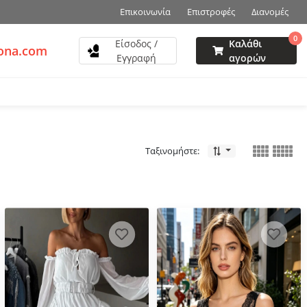
Επικοινωνία
Επιστροφές
Διανομές
0
Είσοδος /
Καλάθι
zona.com
Εγγραφή
αγορών
Ταξινομήστε: