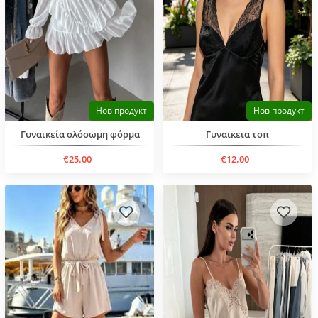
Нов продукт
Нов продукт
Γυναικεία ολόσωμη φόρμα
Γυναικεια τοπ
€25.00
€12.00