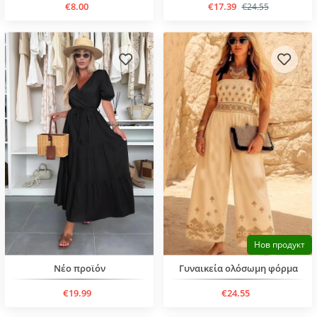
€8.00
€17.39
€24.55
Нов продукт
Νέο προϊόν
Γυναικεία ολόσωμη φόρμα
€19.99
€24.55