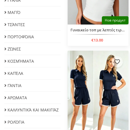
ΓΥΑΛΙΆ
ΜΑΓΙΌ
Нов продукт
ΤΣΆΝΤΕΣ
Γυναικείο τοπ με λεπτές τιράντες
ΠΟΡΤΟΦΌΛΙΑ
€13.00
ΖΏΝΕΣ
ΚΟΣΜΉΜΑΤΑ
ΚΑΠΈΛΑ
ΓΆΝΤΙΑ
ΑΡΩΜΑΤΑ
ΚΑΛΛΥΝΤΙΚΆ ΚΑΙ ΜΑΚΙΓΙΆΖ
ΡΟΛΌΓΙΑ