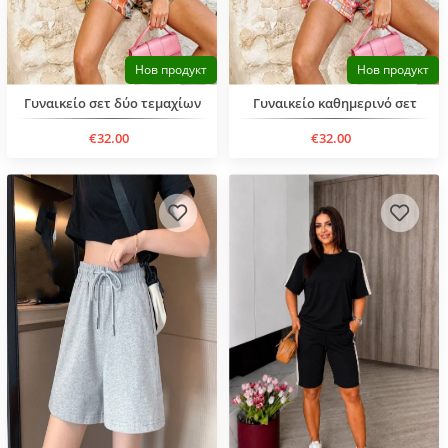
Нов продукт
Нов продукт
Γυναικείο σετ δύο τεμαχίων
Γυναικείο καθημερινό σετ
€32.00
€32.00