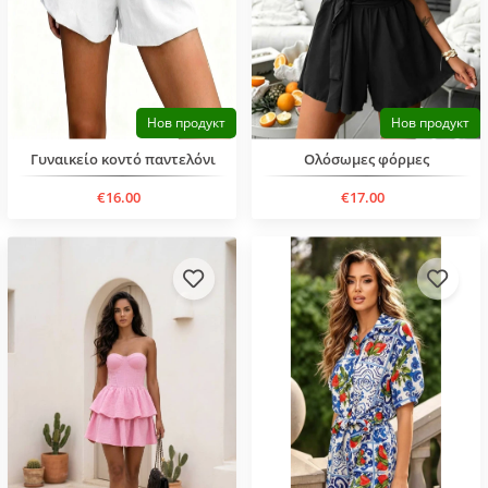
Нов продукт
Нов продукт
Γυναικείο κοντό παντελόνι
Ολόσωμες φόρμες
€16.00
€17.00