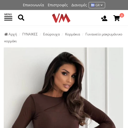
Επικοινωνία
Επιστροφές
Διανομές
GR
MENU
Αναζήτηση
0
Είσοδος 
Аρχή
ΓΥΝΑΙΚΕΣ
Εσώρουχα
Κορμάκια
Γυναικείο μακρυμάνικο
κορμάκι