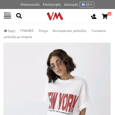
Επικοινωνία
Επιστροφές
Διανομές
GR
MENU
Αναζήτηση
0
Είσοδος 
Аρχή
ΓΥΝΑΙΚΕΣ
Ρούχα
Κοντομάνικες μπλούζες
Γυναικεία
μπλούζα με στάμπα