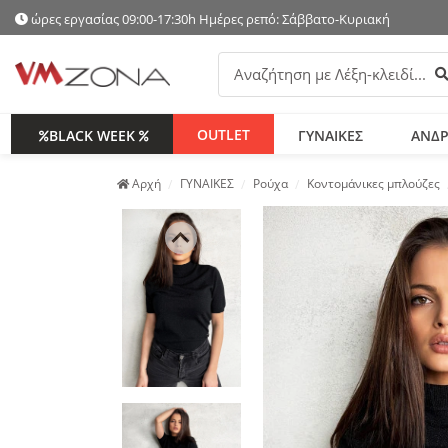
ώρες εργασίας 09:00-17:30h Ημέρες ρεπό: Σάββατο-Κυριακή
Α
OUTLET
BLACK WEEK
ΓΥΝΑΙΚΕΣ
ΑΝΔΡ
Аρχή
ΓΥΝΑΙΚΕΣ
Ρούχα
Κοντομάνικες μπλούζες