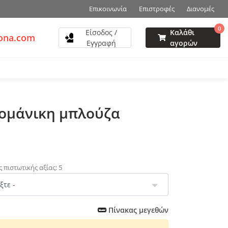
Επικοινωνία
Επιστροφές
Διανομές
0
Είσοδος /
Καλάθι
zona.com
Εγγραφή
αγορών
τομάνικη μπλούζα
 πιστωτικής αξίας: 5
Πίνακας μεγεθών