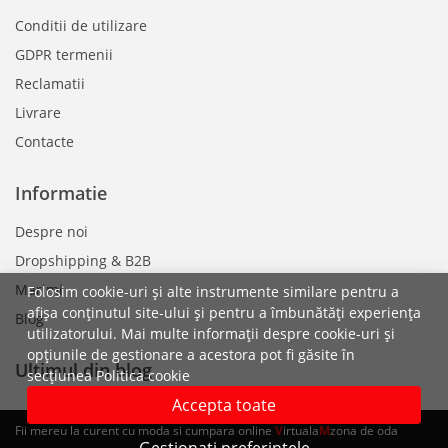
Conditii de utilizare
GDPR termenii
Reclamatii
Livrare
Contacte
Informatie
Despre noi
Dropshipping & B2B
Marimi
Folosim cookie-uri și alte instrumente similare pentru a
afișa conținutul site-ului și pentru a îmbunătăți experiența
Blog
utilizatorului. Mai multe informații despre cookie-uri și
opțiunile de gestionare a acestora pot fi găsite în
Ultimul din blog
secțiunea Politica cookie
Accepta toate
Fii mereu la curent cu moda si cumpara online
V
irtuala
M
zona de oda