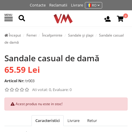
Contacte
Reclamatii
Livrare
RO
MENU
Cautati
0
Autentifi
Început
Femei
Încalțaminte
Sandale și șlapi
Sandale casual
de damă
Sandale casual de damă
65.59 Lei
Articol Nr:
tr003
Ati votat: 0, Evaluare: 0
Acest produs nu este in stoc!
Caracteristici
Livrare
Retur