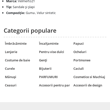
Marca:
Velmerto21
Tip:
Sandale și șlapi
Compoziţie:
Guma , Velur sintetic
Categorii populare
Îmbrăcăminte
Încalțaminte
Papuci
Lenjerie
Pentru vise dulci
Ochelari
Costume de baie
Genți
Portmonee
Curele
Bijuterii
Caciuli
Mănuși
PARFUMURI
Cosmetice si Machiaj
Ceasuri
Accesorii pentru par
Accesorii de design