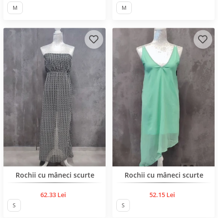
M
M
BESTSELLER
Rochii cu mâneci scurte
Rochii cu mâneci scurte
62.33 Lei
52.15 Lei
S
S