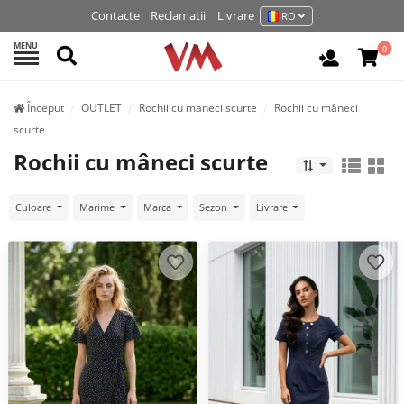
Contacte
Reclamatii
Livrare
RO
MENU
Cautati
0
Autentifi
Început
OUTLET
Rochii cu maneci scurte
Rochii cu mâneci
scurte
Rochii cu mâneci scurte
Culoare
Marime
Marca
Sezon
Livrare