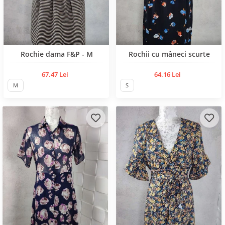
Rochie dama F&P - M
Rochii cu mâneci scurte
67.47 Lei
64.16 Lei
M
S