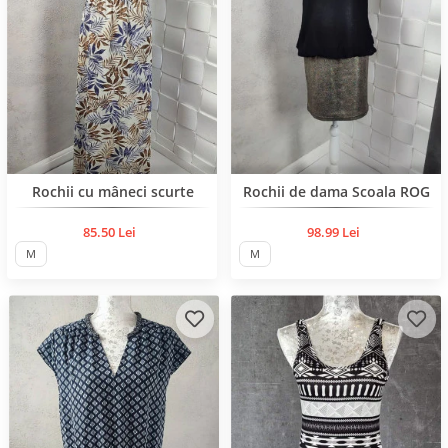
BESTSELLER
BESTSELLER
Rochii cu mâneci scurte
Rochii de dama Scoala ROG
85.50 Lei
98.99 Lei
M
M