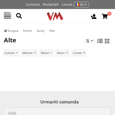
Contacte
Reclamatii
Livrare
RO
MENU
Cautati
0
Autentifi
Început
Femei
Genți
Alte
Alte
Culoare
Marime
Marca
Sezon
Livrare
Urmariti comanda