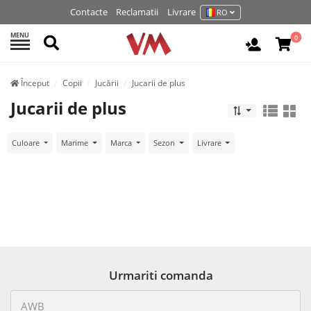
Contacte
Reclamatii
Livrare
RO
MENU
Cautati
0
Autentifi
Început
Copii
Jucării
Jucarii de plus
Jucarii de plus
Culoare
Marime
Marca
Sezon
Livrare
Urmariti comanda