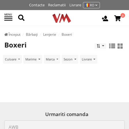
Contacte
Reclamatii
Livrare
RO
MENU
Cautati
0
Autentifi
Început
Bărbați
Lenjerie
Boxeri
Boxeri
Culoare
Marime
Marca
Sezon
Livrare
Urmariti comanda