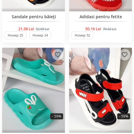
BESTSELLER
BESTSELLER
Sandale pentru băieți
Adidasi pentru fetite
21.08 Lei
50.16 Lei
52.09 Lei
70.32 Lei
Номер 25
Номер 24
Номер 32
- 59%
- 59%