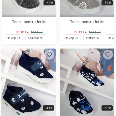
- 42%
- 57%
BESTSELLER
BESTSELLER
Tenisi pentru fetite
Tenisi pentru fetite
30.10 Lei
23.12 Lei
52.09 Lei
54.69 Lei
Номер 33
Стандартен
Номер 26
Номер 27
Номер
- 43%
- 59%