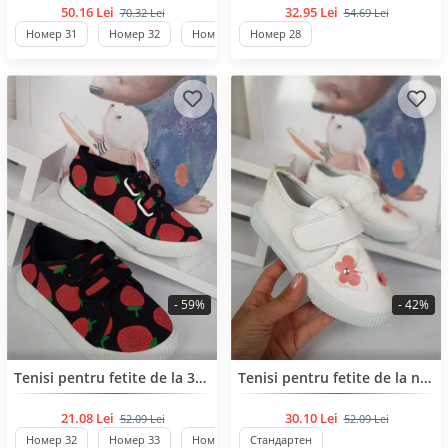
50.16 Lei
32.95 Lei
70.32 Lei
54.69 Lei
Номер 31
Номер 32
Номер 33
Номер 28
Номер 34
- 59%
- 42%
Tenisi pentru fetite de la 32 pana la 37 de numar
Tenisi pentru fetite de la numarul 31 pana la 36
21.08 Lei
30.10 Lei
52.09 Lei
52.09 Lei
Номер 32
Номер 33
Номер 34
Стандартен
Стандартен