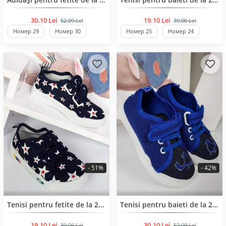
30.10 Lei
19.10 Lei
52.09 Lei
39.06 Lei
Номер 29
Номер 30
Номер 25
Номер 24
- 51%
- 42%
BESTSELLER
BESTSELLER
Tenisi pentru fetite de la 26 pana la 31 de numar
Tenisi pentru baieti de la 21 pana la 25 de număr
19.10 Lei
30.10 Lei
39.06 Lei
52.09 Lei