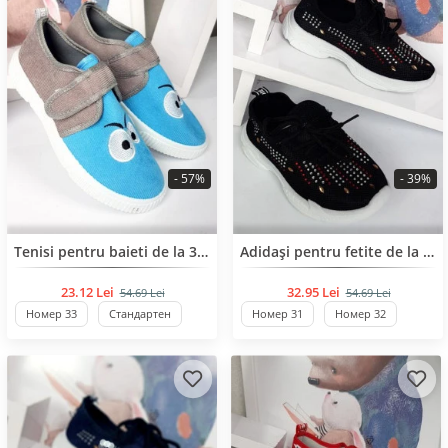
- 57%
- 39%
BESTSELLER
Tenisi pentru baieti de la 31 pana la 37 de numar
Adidași pentru fetite de la 31 pana la 36 de număr
23.12 Lei
32.95 Lei
54.69 Lei
54.69 Lei
Номер 33
Стандартен
Номер 31
Номер 32