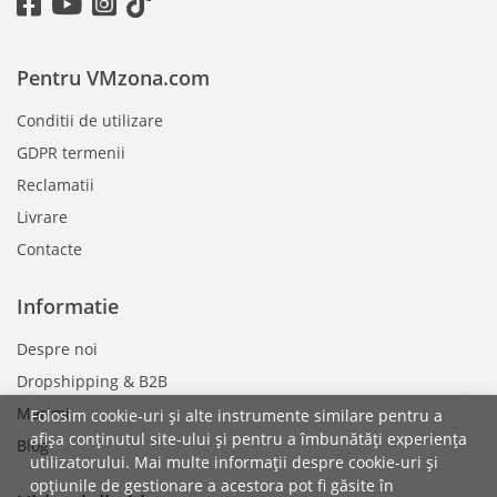
Pentru VMzona.com
Conditii de utilizare
GDPR termenii
Reclamatii
Livrare
Contacte
Informatie
Despre noi
Dropshipping & B2B
Marimi
Folosim cookie-uri și alte instrumente similare pentru a
afișa conținutul site-ului și pentru a îmbunătăți experiența
Blog
utilizatorului. Mai multe informații despre cookie-uri și
opțiunile de gestionare a acestora pot fi găsite în