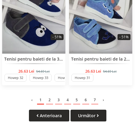
- 51%
- 51%
BESTSELLER
BESTSELLER
Tenisi pentru baieti de la 32 pana la 37 de număr
Tenisi pentru baieti de la 26 pana la 31 de număr
26.63 Lei
26.63 Lei
54.69 Lei
54.69 Lei
Номер 32
Номер 33
Номер 34
Номер 31
Номер 35
Номер 36
С
‹
1
2
3
4
5
6
7
›
Anterioara
Următor