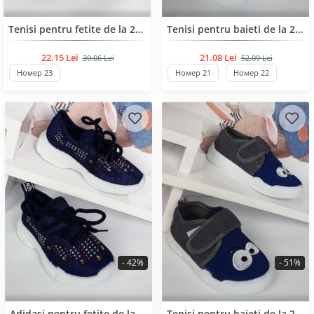
BESTSELLER
BESTSELLER
Tenisi pentru fetite de la 21 pana la 25 de numar
Tenisi pentru baieti de la 21 pana la 25 de număr
22.15 Lei
21.08 Lei
39.06 Lei
52.09 Lei
Номер 23
Номер 21
Номер 22
- 42%
- 51%
BESTSELLER
BESTSELLER
Adidași pentru fetite de la 25 pana la 30 de număr
Tenisi pentru baieti de la 21 pana la 25 de nr.