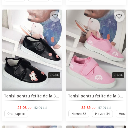
- 59%
- 37%
BESTSELLER
Tenisi pentru fetite de la 33 pana la 37 de numar
Tenisi pentru fetite de la 32 pana la 37 de numar
21.08 Lei
35.85 Lei
52.09 Lei
57.29 Lei
Стандартен
Номер 32
Номер 34
Номер