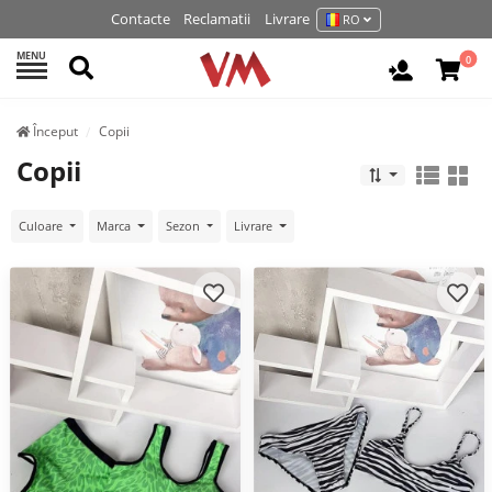
Contacte
Reclamatii
Livrare
RO
MENU
Cautati
0
Autentifi
Început
Copii
Copii
Culoare
Marca
Sezon
Livrare