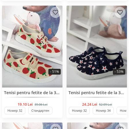
- 51%
- 53%
BESTSELLER
Tenisi pentru fetite de la 31 pana la 37 de numar
Tenisi pentru fetite de la 32 pana la 37 de numar
19.10 Lei
24.24 Lei
39.06 Lei
52.09 Lei
Номер 32
Стандартен
Номер 32
Номер 34
Номер