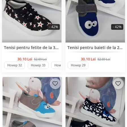
- 42%
- 42%
BESTSELLER
BESTSELLER
Tenisi pentru fetite de la 32 pana la 37 de numar
Tenisi pentru baieti de la 26 pana la 30 de numar
30.10 Lei
30.10 Lei
52.09 Lei
52.09 Lei
Номер 32
Номер 33
Номер 34
Номер 29
Стандартен