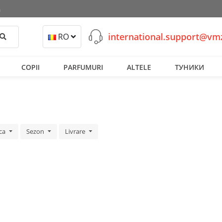
ă
international.support@v
Cautati
RO
COPII
PARFUMURI
ALTELE
ТУНИКИ
ca
Sezon
Livrare