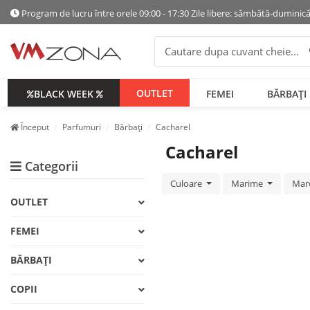
Program de lucru între orele 09:00 - 17:30 Zile libere: sâmbătă-duminic
OUTLET
BLACK WEEK
FEMEI
BĂRBAȚI
Început
Parfumuri
Bărbați
Cacharel
Cacharel
Categorii
Culoare
Marime
Mar
OUTLET
FEMEI
BĂRBAȚI
COPII