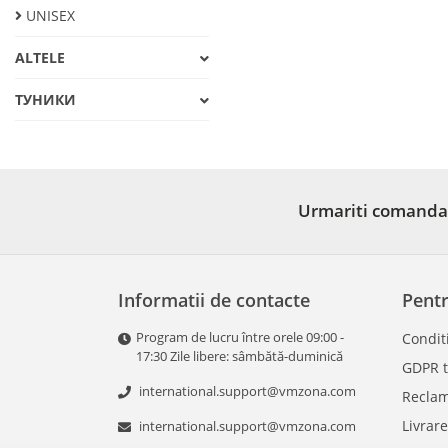
UNISEX
ALTELE
ТУНИКИ
Urmariti comanda
Informatii de contacte
Pent
Program de lucru între orele 09:00 -
Conditi
17:30 Zile libere: sâmbătă-duminică
GDPR t
international.support@vmzona.com
Reclam
Livrare
international.support@vmzona.com