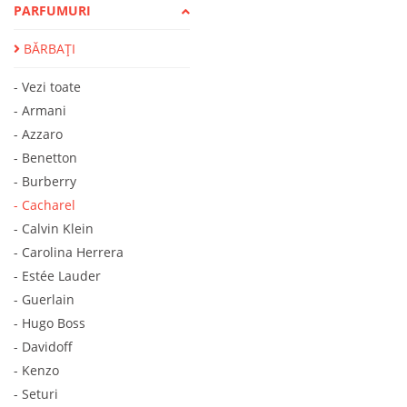
PARFUMURI
BĂRBAȚI
- Vezi toate
- Armani
- Azzaro
- Benetton
- Burberry
- Cacharel
- Calvin Klein
- Carolina Herrera
- Estée Lauder
- Guerlain
- Hugo Boss
- Davidoff
- Kenzo
- Seturi