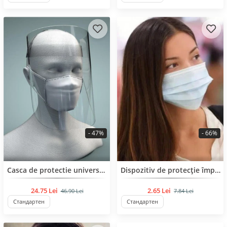
- 47%
- 66%
BESTSELLER
BESTSELLER
Casca de protectie universala a feței
Dispozitiv de protecție împotriva răspândirii bolii.
24.75 Lei
2.65 Lei
46.90 Lei
7.84 Lei
Стандартен
Стандартен