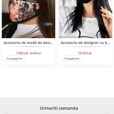
- 66%
BESTSELLER
BESTSELLER
Accesoriu de modă de designer cu imprimeu
Accesoriu de designer cu buzunar interior, conceput pentru filtru sau tifon.Confectionat din organ de inalta calitate
7.84 Lei
15.63 Lei
23.48 Lei
Стандартен
Стандартен
Urmariti comanda