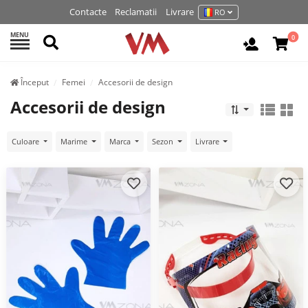
Contacte
Reclamatii
Livrare
RO
MENU
Cautati
0
Autentifi
Început
Femei
Accesorii de design
Accesorii de design
Culoare
Marime
Marca
Sezon
Livrare