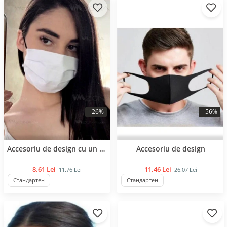
- 26%
- 56%
BESTSELLER
BESTSELLER
Accesoriu de design cu un buzunar intern, potrivit pentru filtru sau tifon.
Accesoriu de design
8.61 Lei
11.46 Lei
11.76 Lei
26.07 Lei
Стандартен
Стандартен