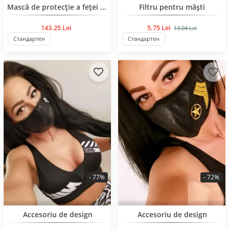
BESTSELLER
BESTSELLER
Mască de protecție a feței 50 bucăți într-o cutie
Filtru pentru măști
143.25 Lei
5.75 Lei
13.04 Lei
Стандартен
Стандартен
- 77%
- 72%
BESTSELLER
BESTSELLER
Accesoriu de design
Accesoriu de design