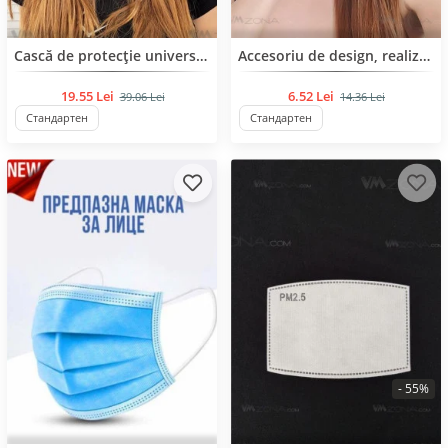
BESTSELLER
BESTSELLER
Cască de protecție universală a feței
Accesoriu de design, realizat din neopren ultra-subțire, o materie potrivită pentru lunile de vară.
19.55 Lei
6.52 Lei
39.06 Lei
14.36 Lei
Стандартен
Стандартен
- 55%