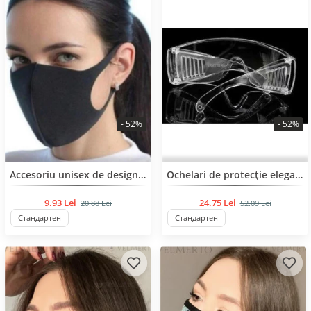
- 52%
- 52%
BESTSELLER
BESTSELLER
Accesoriu unisex de designer realizat din material impermeabil de înaltă calitate.
Ochelari de protecție eleganti, de designer
9.93 Lei
24.75 Lei
20.88 Lei
52.09 Lei
Стандартен
Стандартен