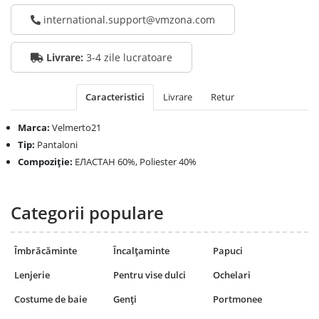
international.support@vmzona.com
Livrare:
3-4 zile lucratoare
Caracteristici
Livrare
Retur
Marca:
Velmerto21
Tip:
Pantaloni
Compoziţie:
ЕЛАСТАН 60%, Poliester 40%
Categorii populare
Îmbrăcăminte
Încalțaminte
Papuci
Lenjerie
Pentru vise dulci
Ochelari
Costume de baie
Genți
Portmonee