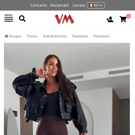
Contacte
Reclamatii
Livrare
RO
MENU
Cautati
0
Autentifi
Început
Femei
Îmbrăcăminte
Pantaloni
Pantaloni