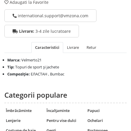
Adaugati la Favorite
international.support@vmzona.com
Livrare:
3-4 zile lucratoare
Caracteristici
Livrare
Retur
Marca:
Velmerto21
Tip:
Topuri de sport și jachete
Compoziţie:
ЕЛАСТАН , Bumbac
Categorii populare
Îmbrăcăminte
Încalțaminte
Papuci
Lenjerie
Pentru vise dulci
Ochelari
Costume de baie
Genți
Portmonee