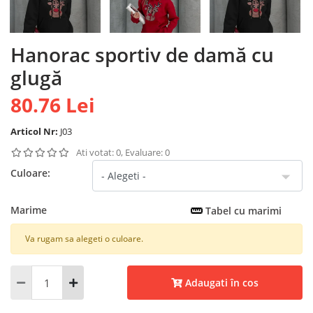
Hanorac sportiv de damă cu
glugă
80.76 Lei
Articol Nr:
J03
Ati votat: 0, Evaluare: 0
Culoare:
Marime
Tabel cu marimi
Va rugam sa alegeti o culoare.
Adaugati în cos