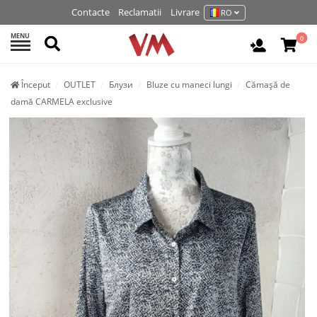
Contacte
Reclamatii
Livrare
RO
MENU
Cautati
0
Autentifi
Început
OUTLET
Блузи
Bluze cu maneci lungi
Cămașă de
damă CARMELA exclusive