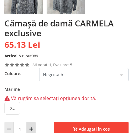
Cămașă de damă CARMELA
exclusive
65.13 Lei
Articol Nr:
out389
Ati votat: 1, Evaluare: 5
Culoare:
Marime
Vă rugăm să selectați opțiunea dorită.
XL
Adaugati în cos