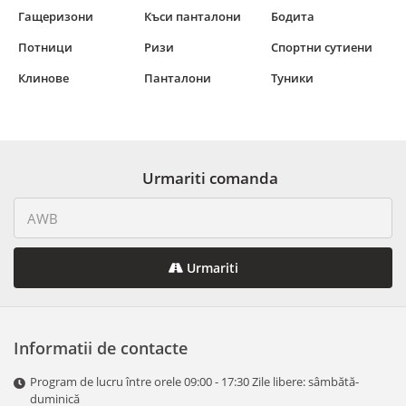
Гащеризони
Къси панталони
Бодита
Потници
Ризи
Спортни сутиени
Клинове
Панталони
Туники
Urmariti comanda
Urmariti
Informatii de contacte
Program de lucru între orele 09:00 - 17:30 Zile libere: sâmbătă-
duminică