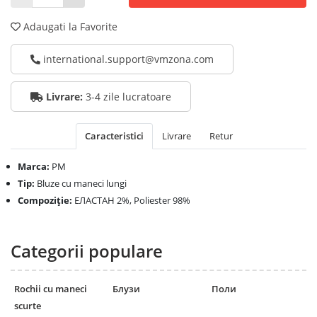
Adaugati la Favorite
international.support@vmzona.com
Livrare:
3-4 zile lucratoare
Caracteristici
Livrare
Retur
Marca:
PM
Tip:
Bluze cu maneci lungi
Compoziţie:
ЕЛАСТАН 2%, Poliester 98%
Categorii populare
Rochii cu maneci
Блузи
Поли
scurte