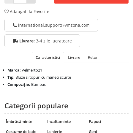
Adaugati la Favorite
international.support@vmzona.com
Livrare:
3-4 zile lucratoare
Caracteristici
Livrare
Retur
Marca:
Velmerto21
Tip:
Bluze si topuri cu mâneci scurte
Compoziţie:
Bumbac
Categorii populare
Îmbrăcăminte
Incaltaminte
Papuci
Costume de baie
Lenjerie
Genți