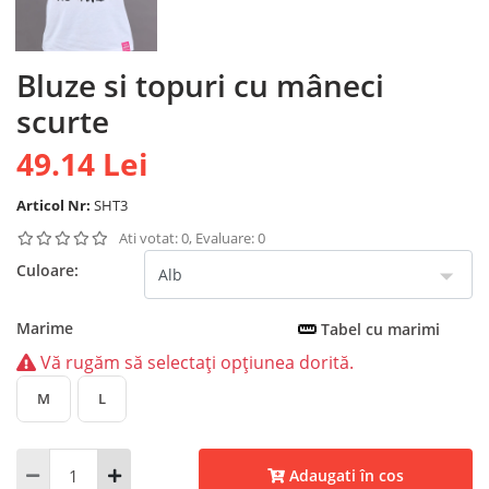
Bluze si topuri cu mâneci
scurte
49.14 Lei
Articol Nr:
SHT3
Ati votat: 0, Evaluare: 0
Culoare:
Marime
Tabel cu marimi
Vă rugăm să selectați opțiunea dorită.
M
L
Adaugati în cos