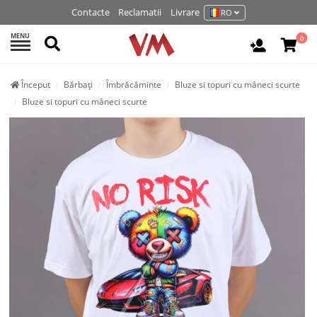
Contacte
Reclamatii
Livrare
RO
MENU
Cautati
0
Autentifi
Început
Bărbați
Îmbrăcăminte
Bluze si topuri cu mâneci scurte
Bluze si topuri cu mâneci scurte