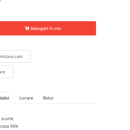
Adaugati în cos
@vmzona.com
are
stici
Livrare
Retur
 scurte
scoza 95%