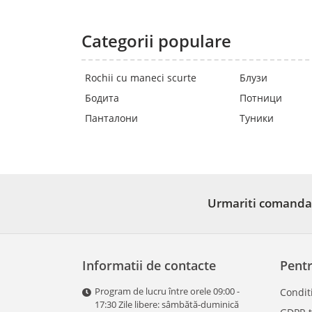
Categorii populare
Rochii cu maneci scurte
Блузи
Бодита
Потници
Панталони
Туники
Urmariti comanda
Informatii de contacte
Pent
Program de lucru între orele 09:00 -
Conditi
17:30 Zile libere: sâmbătă-duminică