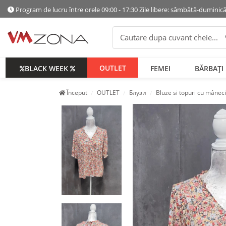
Program de lucru între orele 09:00 - 17:30 Zile libere: sâmbătă-duminic
OUTLET
BLACK WEEK
FEMEI
BĂRBAȚI
Început
OUTLET
Блузи
Bluze si topuri cu mânec