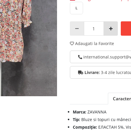
L
Adaugati la Favorite
international.support
Livrare:
3-4 zile lucrato
Caracteri
Marca:
ZAVANNA
Tip:
Bluze si topuri cu mâneci
Compoziţie:
ЕЛАСТАН 5%, Vi