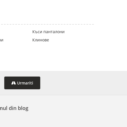
Къси панталони
ни
Клинове
Urmariti
mul din blog