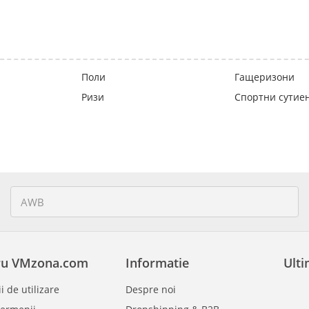
Поли
Гащеризони
Ризи
Спортни сутие
ru VMzona.com
Informatie
Ulti
i de utilizare
Despre noi