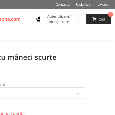
Contacte
Reclamatii
Livrare
0
Autentificare/
mzona.com
Cos
Înregistrare
 cu mâneci scurte
e: 0
țiunea dorită.