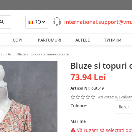
ă
international.support@v
Cautati
RO
COPII
PARFUMURI
ALTELE
ТУНИКИ
i scurte
Bluze si topuri cu mâneci scurte
Bluze si topuri
73.94 Lei
Articol Nr:
out549
Ati votat: 0, Evaluar
Culoare:
Marime
Vă rugăm să selectați op