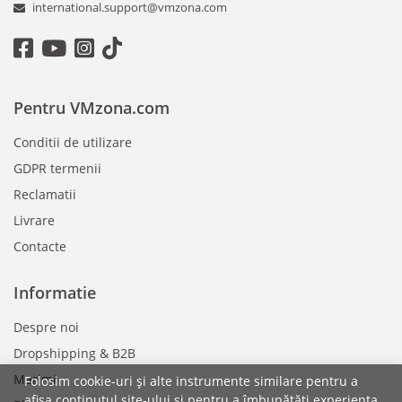
international.support@vmzona.com
Pentru VMzona.com
Conditii de utilizare
GDPR termenii
Reclamatii
Livrare
Contacte
Informatie
Despre noi
Dropshipping & B2B
Marimi
Folosim cookie-uri și alte instrumente similare pentru a
afișa conținutul site-ului și pentru a îmbunătăți experiența