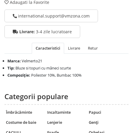
Adaugati la Favorite
international.support@vmzona.com
Livrare:
3-4 zile lucratoare
Caracteristici
Livrare
Retur
Marca:
Velmerto21
Tip:
Bluze si topuri cu mâneci scurte
Compoziţie:
Poliester 10%, Bumbac 100%
Categorii populare
Îmbrăcăminte
Incaltaminte
Papuci
Costume de baie
Lenjerie
Genți
CACIULI
Еșarfe
Ochelari