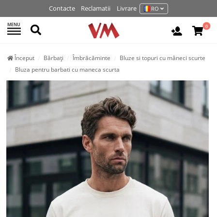
Contacte
Reclamatii
Livrare
RO
MENU
Cautati
0
Autentifi
Început
Bărbați
Îmbrăcăminte
Bluze si topuri cu mâneci scurte
Bluza pentru barbati cu maneca scurta