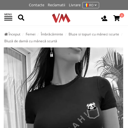
Contacte
Reclamatii
Livrare
RO
MENU
Cautati
0
Autentifi
Început
Femei
Îmbrăcăminte
Bluze si topuri cu mâneci scurte
Bluză de damă cu mânecă scurtă