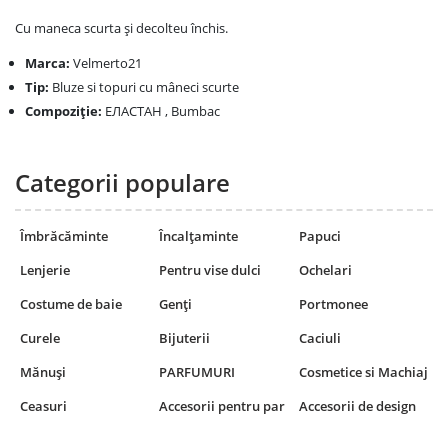
Cu maneca scurta și decolteu închis.
Marca:
Velmerto21
Tip:
Bluze si topuri cu mâneci scurte
Compoziţie:
ЕЛАСТАН , Bumbac
Categorii populare
Îmbrăcăminte
Încalțaminte
Papuci
Lenjerie
Pentru vise dulci
Ochelari
Costume de baie
Genți
Portmonee
Curele
Bijuterii
Caciuli
Mănuși
PARFUMURI
Cosmetice si Machiaj
Ceasuri
Accesorii pentru par
Accesorii de design