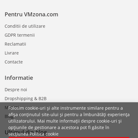
Pentru VMzona.com
Conditii de utilizare
GDPR termenii
Reclamatii
Livrare
Contacte
Informatie
Despre noi
Dropshipping & B2B
Marimi
Folosim cookie-uri și alte instrumente similare pentru a
afișa conținutul site-ului și pentru a îmbunătăți experiența
Blog
utilizatorului. Mai multe informații despre cookie-uri și
opțiunile de gestionare a acestora pot fi găsite în
Ultimul din blog
secțiunea Politica cookie