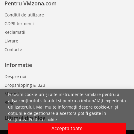
Pentru VMzona.com
Conditii de utilizare
GDPR termenii
Reclamatii
Livrare
Contacte
Informatie
Despre noi
Dropshipping & B2B
Marimi
Folosim cookie-uri și alte instrumente similare pentru a
afișa conținutul site-ului și pentru a îmbunătăți experiența
Blog
utilizatorului. Mai multe informații despre cookie-uri și
opțiunile de gestionare a acestora pot fi găsite în
Ultimul din blog
secțiunea Politica cookie
Accepta toate