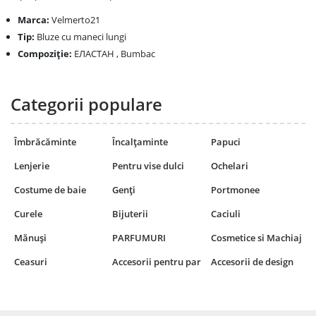
Marca:
Velmerto21
Tip:
Bluze cu maneci lungi
Compoziţie:
ЕЛАСТАН , Bumbac
Categorii populare
Îmbrăcăminte
Încalțaminte
Papuci
Lenjerie
Pentru vise dulci
Ochelari
Costume de baie
Genți
Portmonee
Curele
Bijuterii
Caciuli
Mănuși
PARFUMURI
Cosmetice si Machiaj
Ceasuri
Accesorii pentru par
Accesorii de design