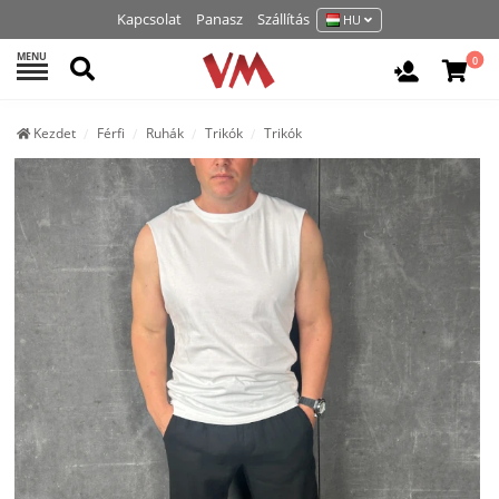
Kapcsolat
Panasz
Szállítás
HU
MENU
Keresés
0
Belépés /
Kezdet
Férfi
Ruhák
Trikók
Trikók