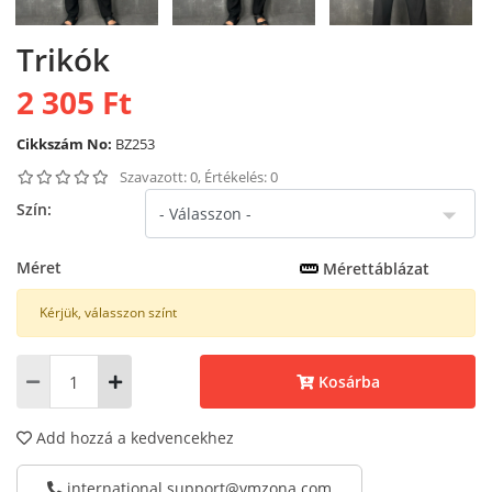
Trikók
2 305 Ft
Cikkszám No:
BZ253
Szavazott: 0, Értékelés: 0
Szín:
Méret
Mérettáblázat
Kérjük, válasszon színt
Kosárba
Add hozzá a kedvencekhez
international.support@vmzona.com