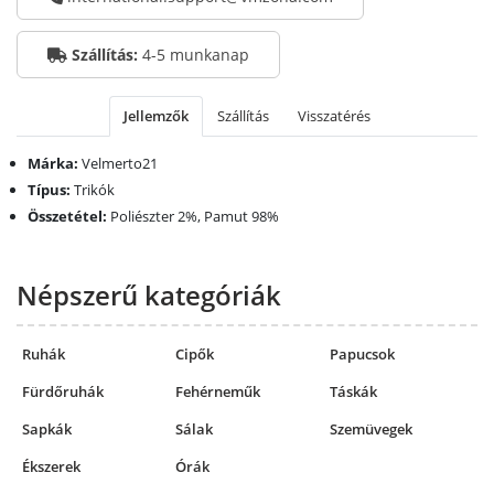
Szállítás:
4-5 munkanap
Jellemzők
Szállítás
Visszatérés
Márka:
Velmerto21
Típus:
Trikók
Összetétel:
Poliészter 2%, Pamut 98%
Népszerű kategóriák
Ruhák
Cipők
Papucsok
Fürdőruhák
Fehérneműk
Táskák
Sapkák
Sálak
Szemüvegek
Ékszerek
Órák