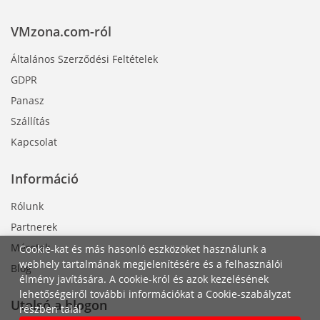
VMzona.com-ról
Általános Szerződési Feltételek
GDPR
Panasz
Szállítás
Kapcsolat
Információ
Rólunk
Partnerek
Méretek
Cookie-kat és más hasonló eszközöket használunk a
webhely tartalmának megjelenítésére és a felhasználói
Blog
élmény javítására. A cookie-król és azok kezelésének
lehetőségeiről további információkat a Cookie-szabályzat
Utolsó a blogon
részben talál