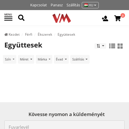
Kapcsolat
Panasz
Szállítás
HU
MENU
Keresés
0
Belépés /
Kezdet
Férfi
Ékszerek
Együttesek
Együttesek
Szín
Méret
Márka
Évad
Szállítás
Kövesse nyomon a küldeményét