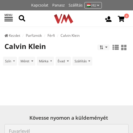
Kapcsolat
Panasz
Szállítás
HU
MENU
Keresés
0
Belépés /
Kezdet
Parfümök
Férfi
Calvin Klein
Calvin Klein
Szín
Méret
Márka
Évad
Szállítás
Kövesse nyomon a küldeményét