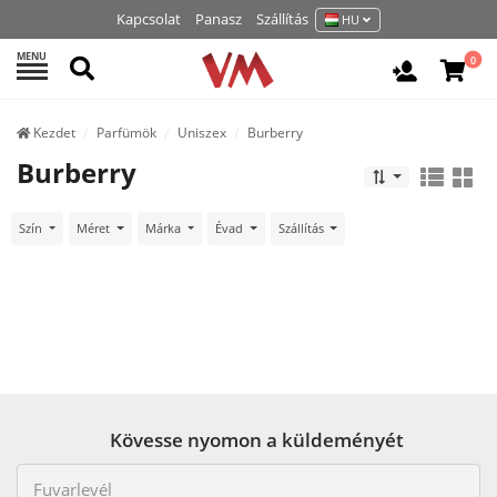
Kapcsolat
Panasz
Szállítás
HU
MENU
Keresés
0
Belépés /
Kezdet
Parfümök
Uniszex
Burberry
Burberry
Szín
Méret
Márka
Évad
Szállítás
Kövesse nyomon a küldeményét