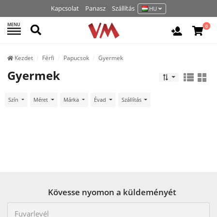
Kapcsolat
Panasz
Szállítás
HU
MENU
Keresés
0
Belépés /
Kezdet
Férfi
Papucsok
Gyermek
Gyermek
Szín
Méret
Márka
Évad
Szállítás
Kövesse nyomon a küldeményét