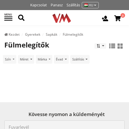
Kapcsolat
Panasz
Szállítás
HU
MENU
Keresés
0
Belépés /
Kezdet
Gyerekek
Sapkák
Fülmelegítők
Fülmelegítők
Szín
Méret
Márka
Évad
Szállítás
Kövesse nyomon a küldeményét