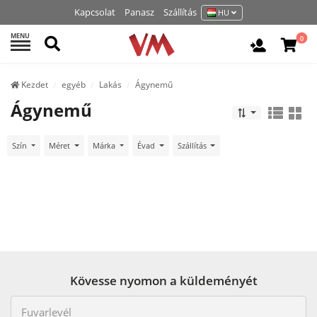
Kapcsolat
Panasz
Szállítás
HU
MENU
Keresés
0
Belépés /
Kezdet
egyéb
Lakás
Ágynemű
Ágynemű
Szín
Méret
Márka
Évad
Szállítás
Kövesse nyomon a küldeményét