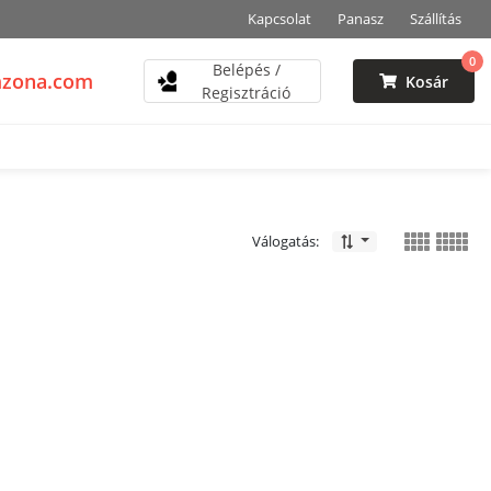
Kapcsolat
Panasz
Szállítás
0
Belépés /
mzona.com
Kosár
Regisztráció
Válogatás: