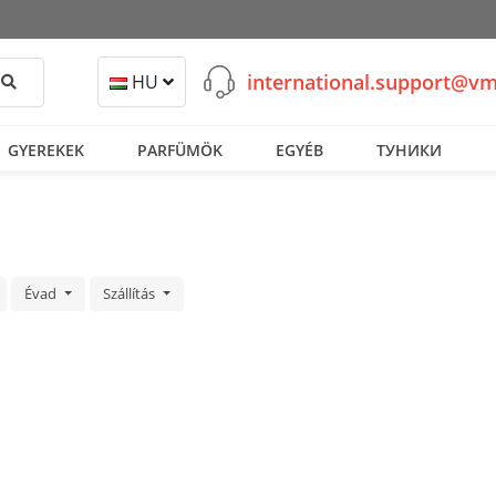
international.support@v
Keresés
HU
GYEREKEK
PARFÜMÖK
EGYÉB
ТУНИКИ
Évad
Szállítás