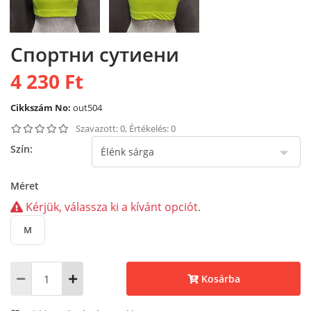
Спортни сутиени
4 230 Ft
Cikkszám No:
out504
Szavazott: 0, Értékelés: 0
Szín:
Méret
Kérjük, válassza ki a kívánt opciót.
M
Kosárba