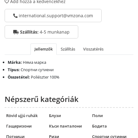
Add hozzá a kedvencekhez
international.support@vmzona.com
Szállítás:
4-5 munkanap
Jellemzők
Szállítás
Visszatérés
Márka:
Няма марка
Típus:
Спортни сутиени
Összetétel:
Poliészter 100%
Népszerű kategóriák
Rövid ujjú ruhák
Блузи
Поли
Гащеризони
Къси панталони
Бодита
Потници
Ризи
Спортни сутиени