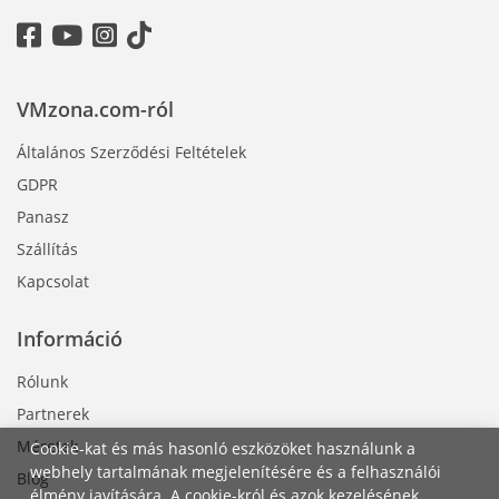
VMzona.com-ról
Általános Szerződési Feltételek
GDPR
Panasz
Szállítás
Kapcsolat
Információ
Rólunk
Partnerek
Méretek
Cookie-kat és más hasonló eszközöket használunk a
webhely tartalmának megjelenítésére és a felhasználói
Blog
élmény javítására. A cookie-król és azok kezelésének