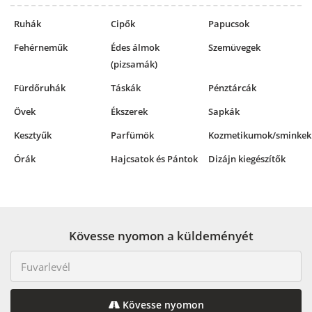
Ruhák
Cipők
Papucsok
Fehérneműk
Édes álmok
Szemüvegek
(pizsamák)
Fürdőruhák
Táskák
Pénztárcák
Övek
Ékszerek
Sapkák
Kesztyűk
Parfümök
Kozmetikumok/sminkek
Órák
Hajcsatok és Pántok
Dizájn kiegészítők
Kövesse nyomon a küldeményét
Kövesse nyomon