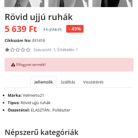
Rövid ujjú ruhák
5 639 Ft
- 49%
11 274 Ft
Cikkszám No:
Eli1416
Szavazott: 1, Értékelés: 1
Elfogyott termék!
Jellemzők
Szállítás
Visszatérés
Márka:
Velmerto21
Típus:
Rövid ujjú ruhák
Összetétel:
ELASZTÁN , Poliészter
Népszerű kategóriák