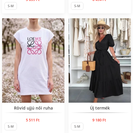
S-M
S-M
Нов продукт
Rövid ujjú női ruha
Új termék
5 511 Ft
9 180 Ft
S-M
S-M