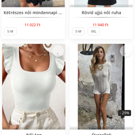
Нов продукт
Нов продукт
Kétrészes női mindennapi szett
Rövid ujjú női ruha
11 022 Ft
11 940 Ft
S-M
S-M
XXL
- 29%
Нов продукт
Нов продукт
Női top
Overallok