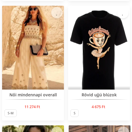
Нов продукт
Női mindennapi overall
Rövid ujjú blúzok
11 274 Ft
4 675 Ft
S-M
S