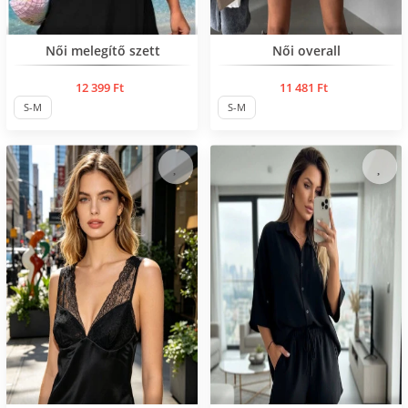
Нов продукт
Нов продукт
Női melegítő szett
Női overall
12 399 Ft
11 481 Ft
S-M
S-M