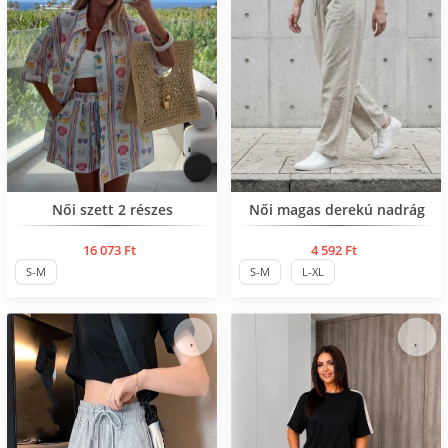
Нов продукт
Нов продукт
Női szett 2 részes
Női magas derekú nadrág
16 073 Ft
4 592 Ft
S-M
S-M
L-XL