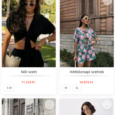
Нов продукт
Нов продукт
Női szett
Hétköznapi szettek
11 274 Ft
16 073 Ft
S-M
M
XL