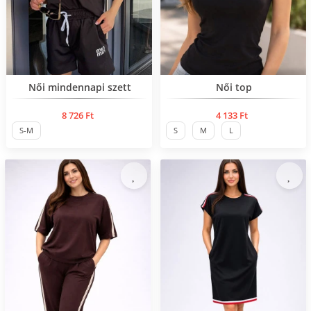
Нов продукт
Нов продукт
Női mindennapi szett
Női top
8 726 Ft
4 133 Ft
S-M
S
M
L