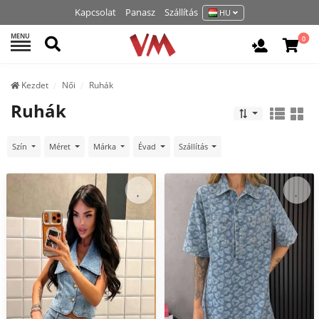
Kapcsolat
Panasz
Szállítás
HU
MENU
Keresés
0
Belépés /
Kezdet
Női
Ruhák
Ruhák
Szín
Méret
Márka
Évad
Szállítás