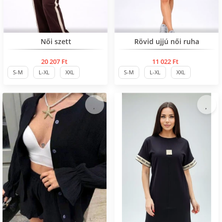
Нов продукт
Női szett
Rövid ujjú női ruha
20 207 Ft
11 022 Ft
S-M
L-XL
XXL
S-M
L-XL
XXL