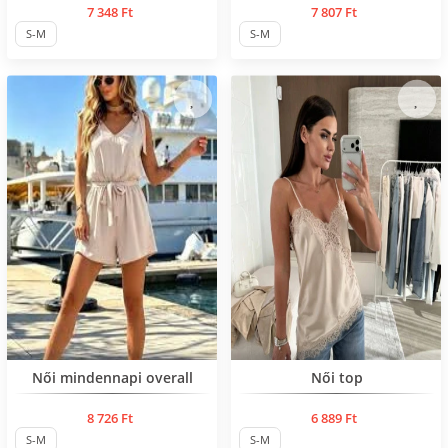
7 348 Ft
7 807 Ft
S-M
S-M
Нов продукт
Нов продукт
Női mindennapi overall
Női top
8 726 Ft
6 889 Ft
S-M
S-M