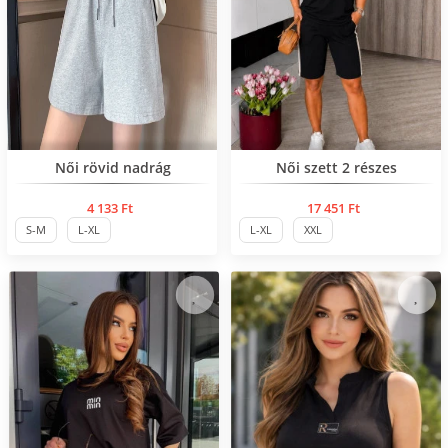
Нов продукт
Női rövid nadrág
Női szett 2 részes
4 133 Ft
17 451 Ft
S-M
L-XL
L-XL
XXL