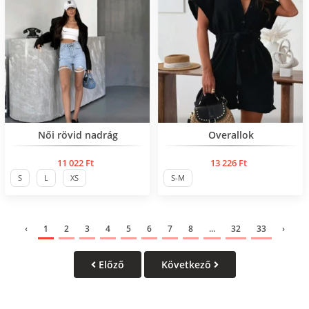
Нов продукт
Női rövid nadrág
Overallok
11 022 Ft
13 226 Ft
S
L
XS
S-M
‹
1
2
3
4
5
6
7
8
...
32
33
›
Előző
Következő