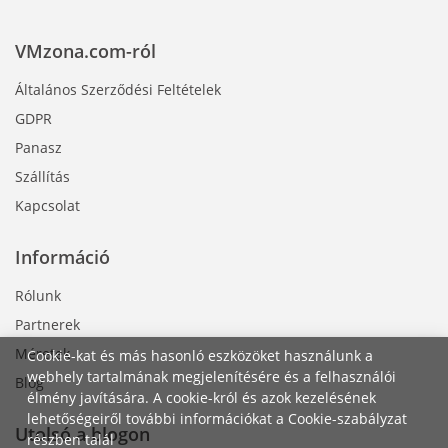
VMzona.com-ról
Általános Szerződési Feltételek
GDPR
Panasz
Szállítás
Kapcsolat
Információ
Rólunk
Partnerek
Méretek
Cookie-kat és más hasonló eszközöket használunk a
webhely tartalmának megjelenítésére és a felhasználói
Blog
élmény javítására. A cookie-król és azok kezelésének
lehetőségeiről további információkat a Cookie-szabályzat
Utolsó a blogon
részben talál