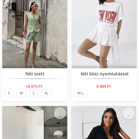
Нов продукт
Női szett
Női blúz nyomtatással
16 073 Ft
6 889 Ft
S
M
L
XL
M-L