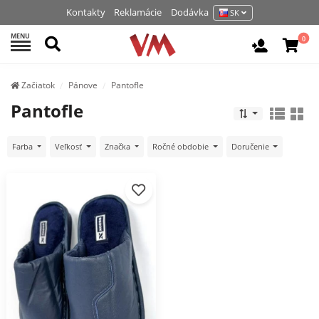
Kontakty
Reklamácie
Dodávka
SK
MENU
Hľadať
0
Vchod / R
Začiatok
Pánove
Pantofle
Pantofle
Farba
Veľkosť
Značka
Ročné obdobie
Doručenie