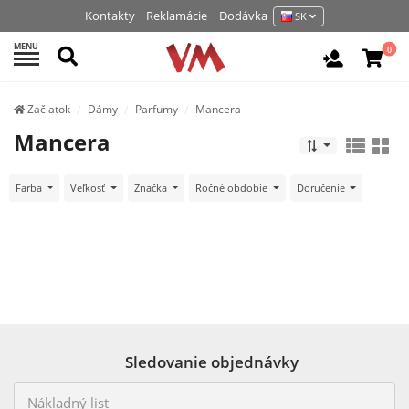
Kontakty
Reklamácie
Dodávka
SK
MENU
Hľadať
0
Vchod / R
Začiatok
Dámy
Parfumy
Mancera
Mancera
Farba
Veľkosť
Značka
Ročné obdobie
Doručenie
Sledovanie objednávky