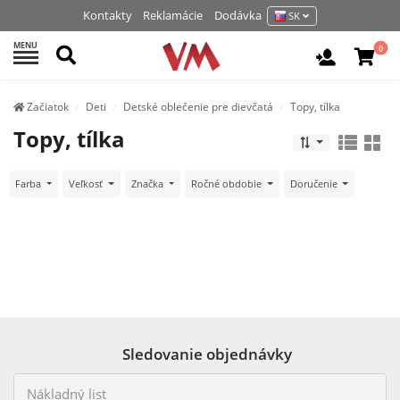
Kontakty
Reklamácie
Dodávka
SK
MENU
Hľadať
0
Vchod / R
Začiatok
Deti
Detské oblečenie pre dievčatá
Topy, tílka
Topy, tílka
Farba
Veľkosť
Značka
Ročné obdobie
Doručenie
Sledovanie objednávky