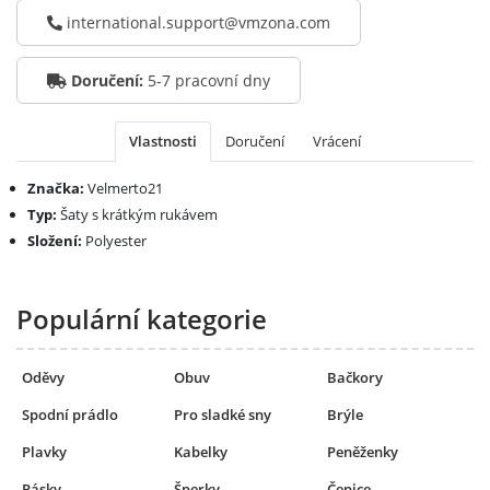
international.support@vmzona.com
Doručení:
5-7 pracovní dny
Vlastnosti
Doručení
Vrácení
Značka:
Velmerto21
Typ:
Šaty s krátkým rukávem
Složení:
Polyester
Populární kategorie
Oděvy
Obuv
Bačkory
Spodní prádlo
Pro sladké sny
Brýle
Plavky
Kabelky
Peněženky
Pásky
Šperky
Čepice