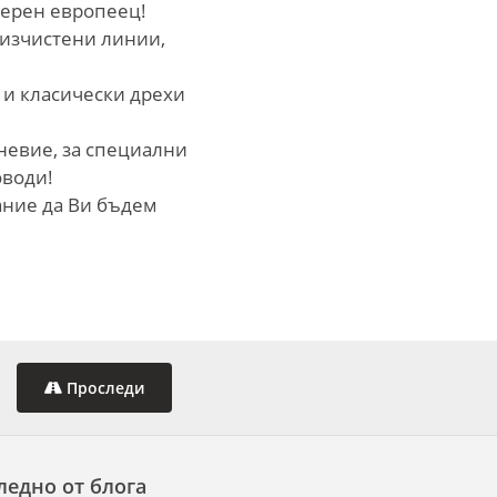
дерен европеец!
 изчистени линии,
 и класически дрехи
невие, за специални
оводи!
ание да Ви бъдем
Проследи
ледно от блога