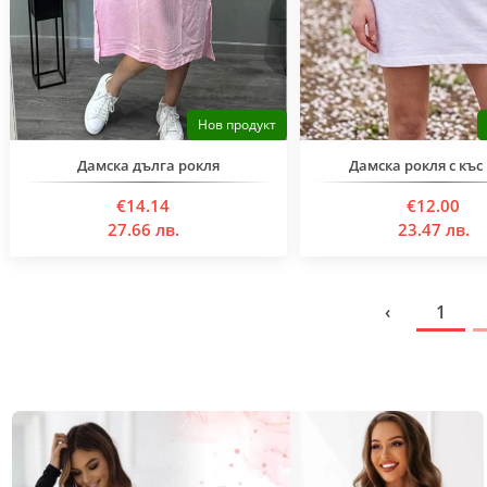
Нов продукт
Дамска дълга рокля
Дамска рокля с къс
€14.14
€12.00
27.66 лв.
23.47 лв.
‹
1