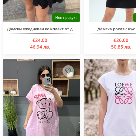
Нов продукт
Дамски ежедневен комплект от две части
Дамска рокля с къс
€24.00
€26.00
46.94 лв.
50.85 лв.