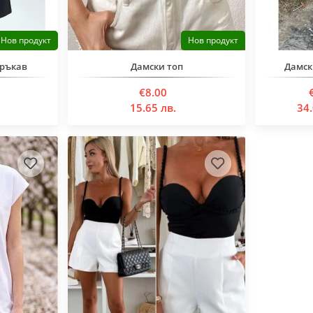
Нов продукт
Нов продукт
 ръкав
Дамски топ
Дамск
€8.00
15.65 лв.
34.