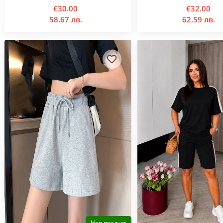
€30.00
€32.00
58.67 лв.
62.59 лв.
Нов продукт