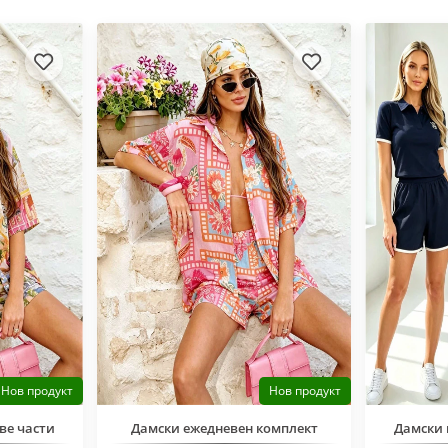
Нов продукт
Нов продукт
ве части
Дамски ежедневен комплект
Дамски 