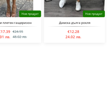
Нов продукт
Нов продукт
и плетен гащеризон
Дамска дълга рокля
€17.39
€12.28
€24.55
01 лв.
24.02 лв.
48.02 лв.