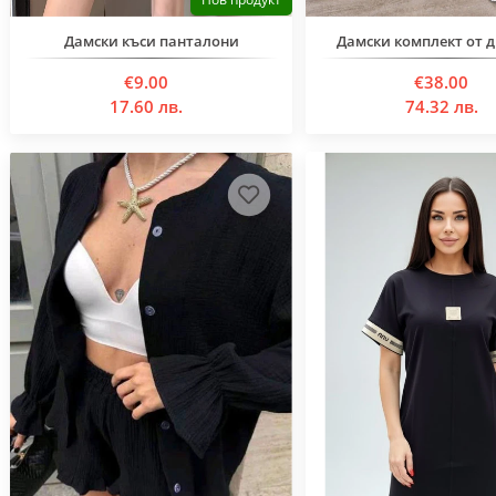
Дамски къси панталони
Дамски комплект от д
€9.00
€38.00
17.60 лв.
74.32 лв.