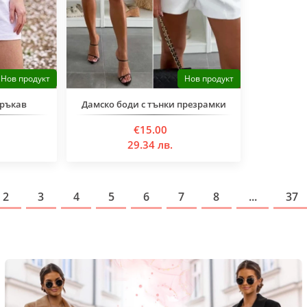
Нов продукт
Нов продукт
 ръкав
Дамско боди с тънки презрамки
€15.00
29.34 лв.
2
3
4
5
6
7
8
...
37