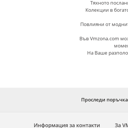
Тяхното послан
Колекции в богат
Повлияни от моднит
Във Vmzona.com мож
момен
На Ваше разполо
Проследи поръчка
Информация за контакти
За V