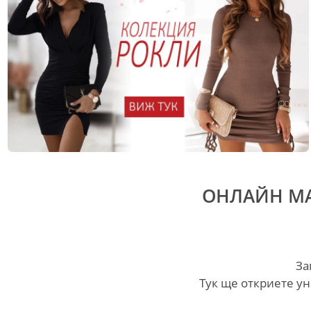
ОНЛАЙН МА
За
Tук ще откриете ун