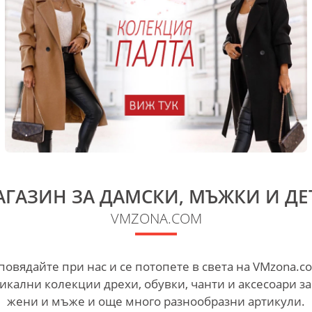
ГАЗИН ЗА ДАМСКИ, МЪЖКИ И ДЕ
VMZONA.COM
повядайте при нас и се потопете в света на VMzona.c
икални колекции дрехи, обувки, чанти и аксесоари за
жени и мъже и още много разнообразни артикули.