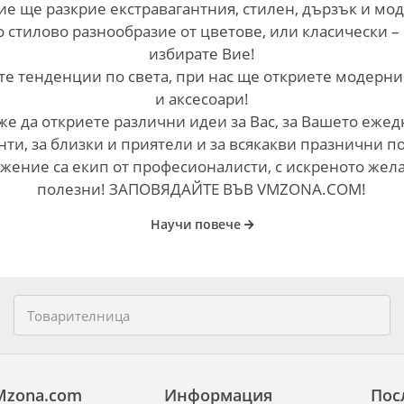
ие ще разкрие екстравагантния, стилен, дързък и мо
о стилово разнообразие от цветове, или класически –
избирате Вие!
е тенденции по света, при нас ще откриете модерни
и аксесоари!
е да откриете различни идеи за Вас, за Вашето ежед
ти, за близки и приятели и за всякакви празнични п
жение са екип от професионалисти, с искреното жел
полезни! ЗАПОВЯДАЙТЕ ВЪВ VMZONA.COM!
Научи повече
Mzona.com
Информация
Пос