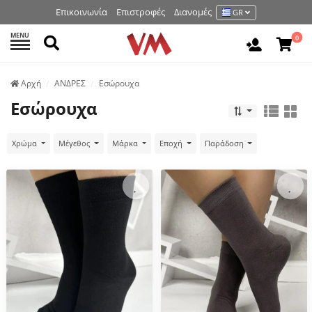
Επικοινωνία
Επιστροφές
Διανομές
GR
MENU
Αναζήτηση
0
Είσοδος 
Аρχή
ΑΝΔΡΕΣ
Εσώρουχα
Εσώρουχα
Χρώμα
Μέγεθος
Μάρκα
Εποχή
Παράδοση