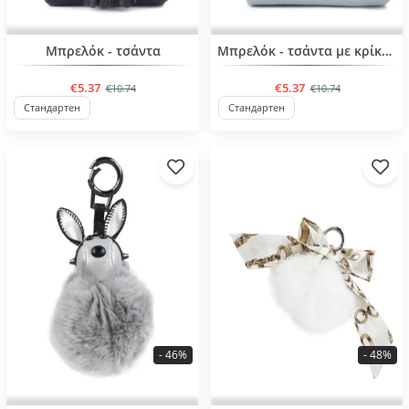
BESTSELLER
BESTSELLER
Μπρελόκ - τσάντα
Μπρελόκ - τσάντα με κρίκους
€5.37
€5.37
€10.74
€10.74
Стандартен
Стандартен
- 46%
- 48%