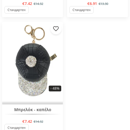
€7.42
€6.91
€14.32
€13.30
Стандартен
Стандартен
- 48%
BESTSELLER
Μπρελόκ - καπέλο
€7.42
€14.32
Стандартен