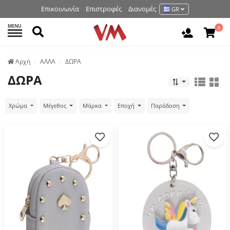
Επικοινωνία
Επιστροφές
Διανομές
GR
MENU
Αναζήτηση
0
Είσοδος 
Аρχή
ΑΛΛΑ
ΔΩΡΑ
ΔΩΡΑ
Χρώμα
Μέγεθος
Μάρκα
Εποχή
Παράδοση