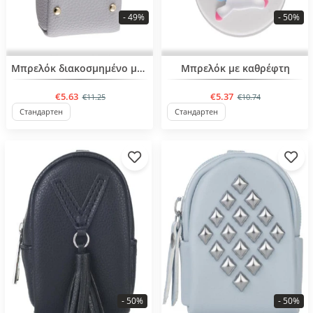
- 49%
- 50%
Μπρελόκ διακοσμημένο με στρας
Μπρελόκ με καθρέφτη
€5.63
€5.37
€11.25
€10.74
Стандартен
Стандартен
- 50%
- 50%